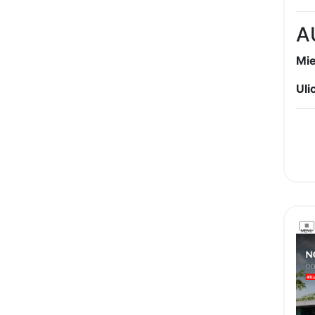
A
Mie
Ulic