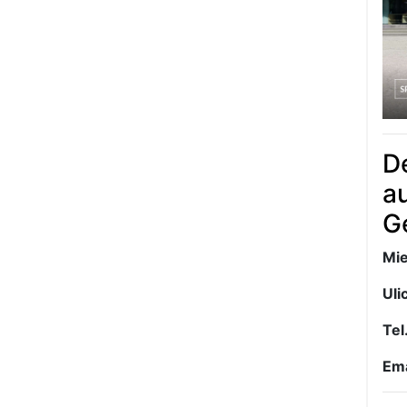
D
a
G
Mie
Ulic
Tel
Ema