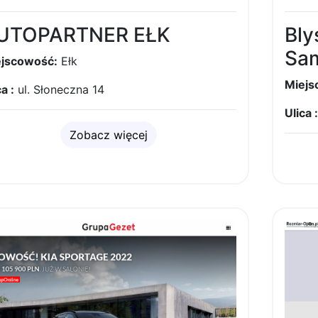
UTOPARTNER EŁK
Bly
Sa
jscowość:
Ełk
Miejs
a :
ul. Słoneczna 14
Ulica :
Zobacz więcej