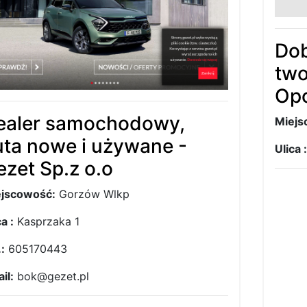
Dob
two
Opo
ealer samochodowy,
Miejs
uta nowe i używane -
Ulica :
ezet Sp.z o.o
jscowość:
Gorzów Wlkp
a :
Kasprzaka 1
.:
605170443
il:
bok@gezet.pl