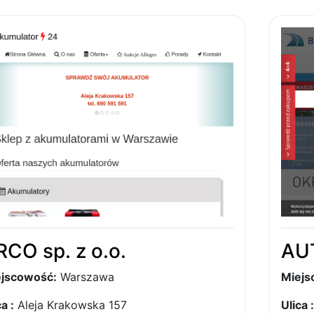
RCO sp. z o.o.
AU
jscowość:
Warszawa
Miejs
a :
Aleja Krakowska 157
Ulica :