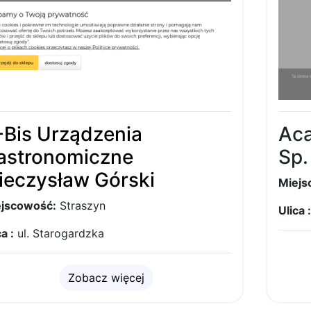
-Bis Urządzenia
Aca
astronomiczne
Sp.
ieczysław Górski
Miejs
jscowość:
Straszyn
Ulica :
a :
ul. Starogardzka
Zobacz więcej