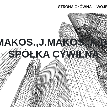
STRONA GŁÓWNA
WOJ
MAKOS.,J.MAKOS.,K
SPÓŁKA CYWILNA