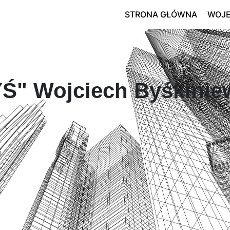
STRONA GŁÓWNA
WOJ
Ś" Wojciech Byśkinie