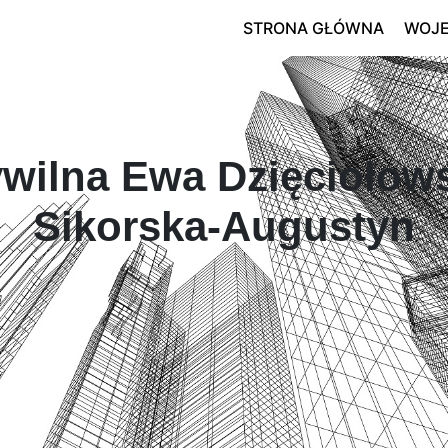
STRONA GŁÓWNA
WOJ
wilna Ewa Dzięciołow
Sikorska-Augustyn